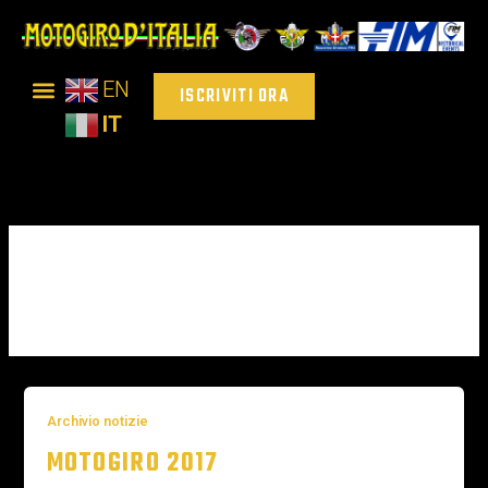
Vai
al
contenuto
EN
ISCRIVITI ORA
IT
AGOSTO 2016
Archivio notizie
MOTOGIRO 2017