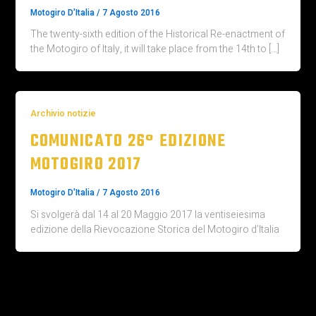
Motogiro D'Italia
/
7 Agosto 2016
The twenty-sixth edition of the Historical Re-enactment of
the Motogiro of Italy, it will take place from the 14th to […]
Archivio notizie
COMUNICATO 26° EDIZIONE
MOTOGIRO 2017
Motogiro D'Italia
/
7 Agosto 2016
Si svolgerà dal 14 al 20 Maggio 2017 la ventiseiesima
edizione della Rievocazione Storica del Motogiro d’Italia