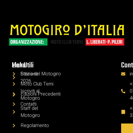
Menu
Link Utili
Cont
Edizione
Storia del Motogiro
i
2026
Moto Club Terni
+
Iscriviti al
0
Edizioni Precedenti
Motogiro
4
Contatti
Staff del
+
Motogiro
3
Regolamento