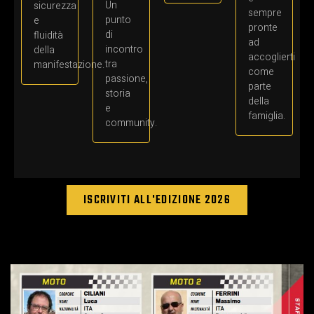
Un
sicurezza
sempre
punto
e
pronte
di
fluidità
ad
incontro
della
accoglierti
tra
manifestazione.
come
passione,
parte
storia
della
e
famiglia.
community.
ISCRIVITI ALL'EDIZIONE 2026