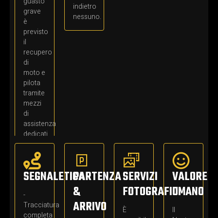
guasto
indietro
grave
nessuno.
è
previsto
il
recupero
di
moto e
pilota
tramite
mezzi
di
assistenza
dedicati.
SEGNALETICA
PARTENZA
SERVIZI
VALORE
&
FOTOGRAFICI
UMANO
-
ARRIVO
Tracciatura
È
Il
completa