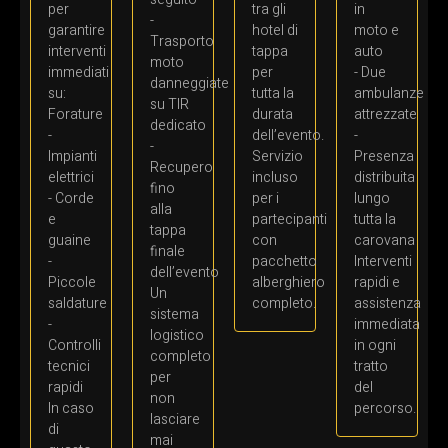
per
tra gli
in
-
garantire
hotel di
moto e
Trasporto
interventi
tappa
auto
moto
immediati
per
- Due
danneggiate
su:
tutta la
ambulanze
su TIR
Forature
durata
attrezzate
dedicato
-
dell’evento.
-
-
Impianti
Servizio
Presenza
Recupero
elettrici
incluso
distribuita
fino
- Corde
per i
lungo
alla
e
partecipanti
tutta la
tappa
guaine
con
carovana
finale
-
pacchetto
Interventi
dell’evento
Piccole
alberghiero
rapidi e
Un
saldature
completo.
assistenza
sistema
-
immediata
logistico
Controlli
in ogni
completo
tecnici
tratto
per
rapidi
del
non
In caso
percorso.
lasciare
di
mai