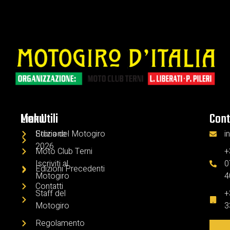
Menu
Link Utili
Cont
Edizione
Storia del Motogiro
i
2026
Moto Club Terni
+
Iscriviti al
0
Edizioni Precedenti
Motogiro
4
Contatti
Staff del
+
Motogiro
3
Regolamento