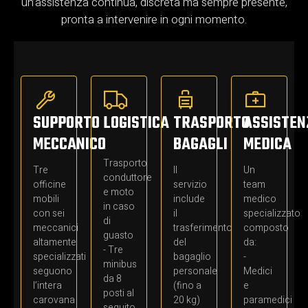
un’assistenza continua, discreta ma sempre presente,
pronta a intervenire in ogni momento.
SUPPORTO
LOGISTICA
TRASPORTO
ASSISTEN
MECCANICO
BAGAGLI
MEDICA
-
Trasporto
Tre
Il
Un
conduttore
officine
servizio
team
e moto
mobili
include
medico
in caso
con sei
il
specializzato
di
meccanici
trasferimento
composto
guasto
altamente
del
da:
- Tre
specializzati
bagaglio
-
minibus
seguono
personale
Medici
da 8
l’intera
(fino a
e
posti al
carovana
20 kg)
paramedici
seguito