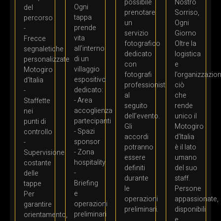
possibile
Nostro
Ogni
del
prenotare
Sorriso,
tappa
percorso
un
Ogni
prende
-
servizio
Giorno
vita
Frecce
fotografico
Oltre la
all’interno
segnaletiche
dedicato
logistica
di un
personalizzate
con
e
villaggio
Motogiro
fotografi
l’organizzazion
espositivo
d’Italia
professionisti
ciò
dedicato:
-
al
che
- Area
Staffette
seguito
rende
accoglienza
nei
dell’evento.
unico il
partecipanti
punti di
Gli
Motogiro
- Spazi
controllo
accordi
d’Italia
sponsor
-
potranno
è il lato
- Zona
Supervisione
essere
umano
hospitality
costante
definiti
del suo
-
delle
durante
staff.
Briefing
tappe
le
Persone
e
Per
operazioni
appassionate,
operazioni
garantire
preliminari.
disponibili
preliminari
orientamento,
e