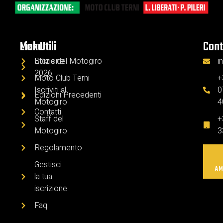
Menu
Link Utili
Cont
Edizione
Storia del Motogiro
i
2026
Moto Club Terni
+
Iscriviti al
0
Edizioni Precedenti
Motogiro
4
Contatti
Staff del
+
Motogiro
3
Regolamento
Gestisci
AM
la tua
iscrizione
Faq