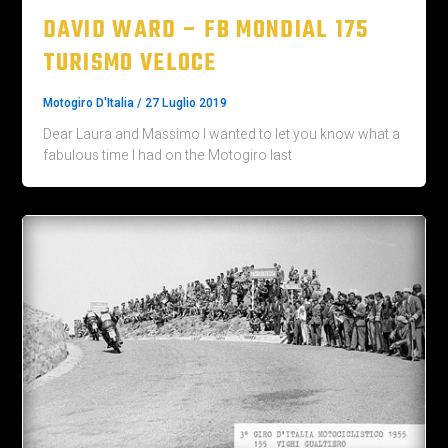
DAVID WARD – FB MONDIAL 175
TURISMO VELOCE
Motogiro D'Italia
/
27 Luglio 2019
Dear Laura and Massimo I wanted to let you know what a
fabulous time I had on the Motogiro last