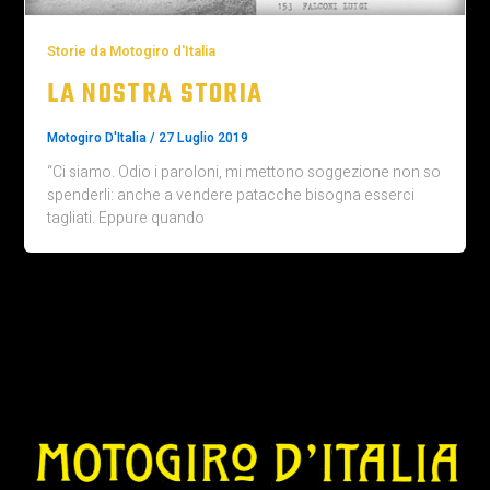
Storie da Motogiro d'Italia
LA NOSTRA STORIA
Motogiro D'Italia
/
27 Luglio 2019
“Ci siamo. Odio i paroloni, mi mettono soggezione non so
spenderli: anche a vendere patacche bisogna esserci
tagliati. Eppure quando