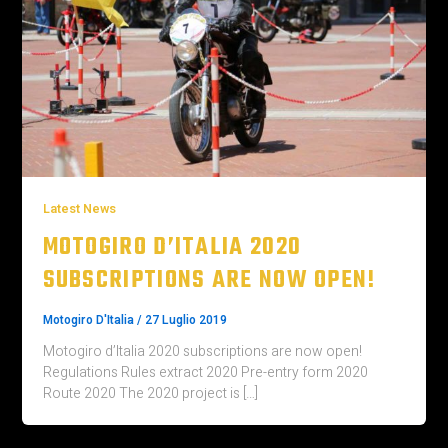
Latest News
MOTOGIRO D’ITALIA 2020
SUBSCRIPTIONS ARE NOW OPEN!
Motogiro D'Italia
/
27 Luglio 2019
Motogiro d’Italia 2020 subscriptions are now open!
Regulations Rules extract 2020 Pre-entry form 2020
Route 2020 The 2020 project is […]