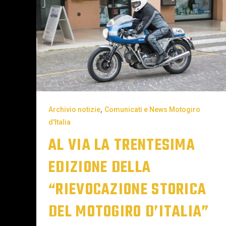
,
Archivio notizie
Comunicati e News Motogiro
d'Italia
AL VIA LA TRENTESIMA
EDIZIONE DELLA
“RIEVOCAZIONE STORICA
DEL MOTOGIRO D’ITALIA”