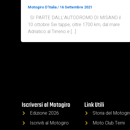
Motogiro D'Italia
/
16 Settembre 2021
SI PARTE DALL’AUTODROMO DI MISANO il
10 ottobre Sei tappe, oltre 1700 km, dal mare
Adriatico al Tirreno e […]
Iscriversi al Motogiro
Link Utili
Edizione 2026
Storia del Motogi
Iscriviti al Motogiro
Moto Club Terni