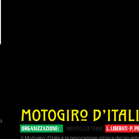
ro
Il Motogiro d’Italia è la rievocazione storica del più ant