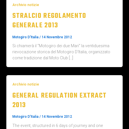
Archivio notizie
STRALCIO REGOLAMENTO
GENERALE 2013
Motogiro D'Italia
/
14 Novembre 2012
Si chiamerà il “Motogiro dei due Mari” la ventiduesima
rievocazione storica del Motogiro D’Italia, organizzato
come tradizione dal Moto Club […]
Archivio notizie
GENERAL REGULATION EXTRACT
2013
Motogiro D'Italia
/
14 Novembre 2012
The event, structured in 6 days of journey and one