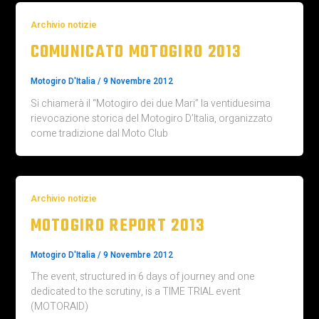
Archivio notizie
COMUNICATO MOTOGIRO 2013
Motogiro D'Italia
/
9 Novembre 2012
Si chiamerà il “Motogiro dei due Mari” la ventiduesima
rievocazione storica del Motogiro D’Italia, organizzato
come tradizione dal Moto Club
Archivio notizie
MOTOGIRO REPORT 2013
Motogiro D'Italia
/
9 Novembre 2012
The event, structured in 6 days of journey and one
dedicated to the scrutiny, is a TIME TRIAL event
(MOTORAID)