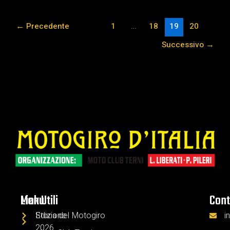
←
Precedente
1
…
18
19
20
Successivo
→
Menu
Link Utili
Cont
Edizione
Storia del Motogiro
i
2026