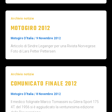
Archivio notizie
MOTOGIRO 2012
Motogiro D'Italia
/
9 Novembre 2012
Articolo di Sindre Leganger per una Rivista Norvegese.
Foto di Lars Petter Pettersen.
Archivio notizie
COMUNICATO FINALE 2012
Motogiro D'Italia
/
8 Novembre 2012
Il medico folignate Marco Tomassini su Gilera Sport 175
4T. del 1956 si è aggiudicato la ventunesima edizione