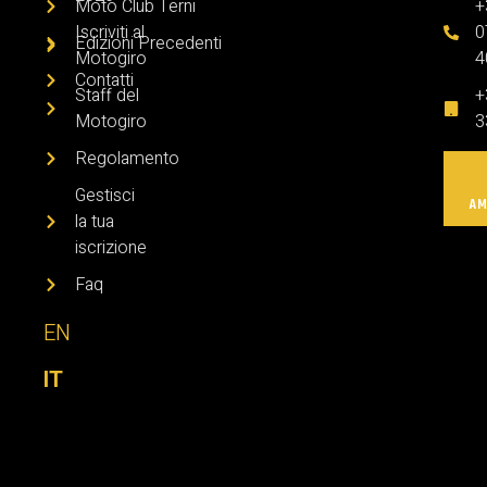
Moto Club Terni
+
Iscriviti al
0
Edizioni Precedenti
Motogiro
4
Contatti
Staff del
+
Motogiro
3
Regolamento
Gestisci
AM
la tua
iscrizione
Faq
EN
IT