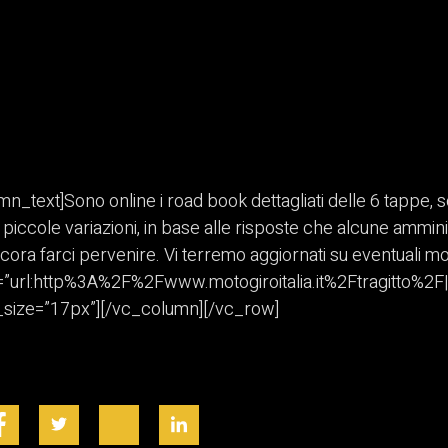
text]Sono online i road book dettagliati delle 6 tappe, sc
piccole variazioni, in base alle risposte che alcune amminis
cora farci pervenire. Vi terremo aggiornati su eventuali 
=”url:http%3A%2F%2Fwww.motogiroitalia.it%2Ftragitto%2F||
t_size=”17px”][/vc_column][/vc_row]