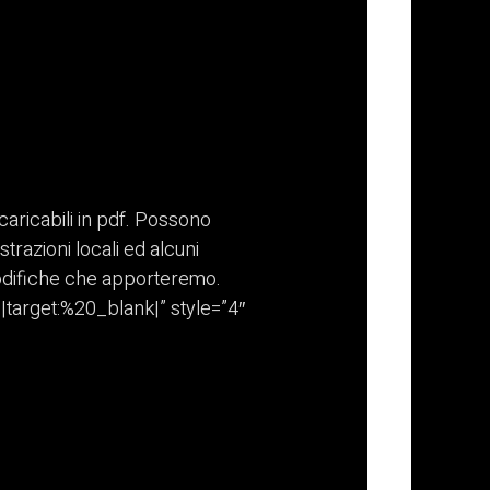
aricabili in pdf. Possono
trazioni locali ed alcuni
modifiche che apporteremo.
target:%20_blank|” style=”4″