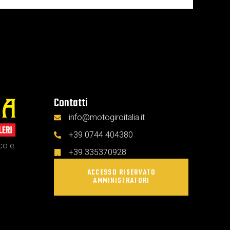
Contatti
info@motogiroitalia.it
+39 0744 404380
ico e
+39 335370928
ACCESSO RISERVATO
AMMINISTRATORI
i