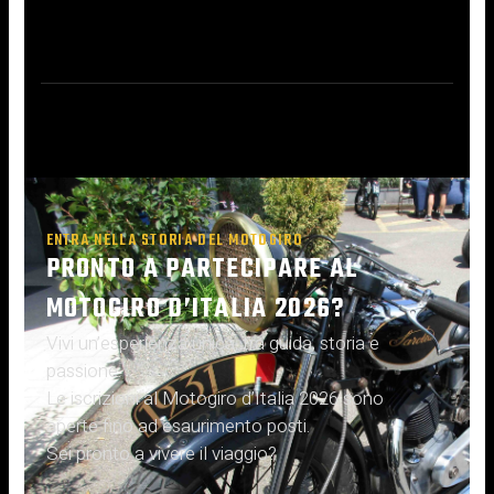
ENTRA NELLA STORIA DEL MOTOGIRO
PRONTO A PARTECIPARE AL
MOTOGIRO D’ITALIA 2026?
Vivi un’esperienza unica, tra guida, storia e
passione.
Le iscrizioni al Motogiro d’Italia 2026 sono
aperte fino ad esaurimento posti.
Sei pronto a vivere il viaggio?