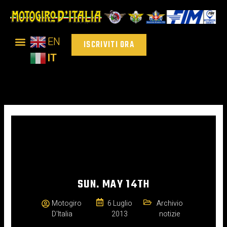
Vai
al
contenuto
EN
ISCRIVITI ORA
IT
SUN. MAY 14TH
Motogiro
6 Luglio
Archivio
D'Italia
2013
notizie