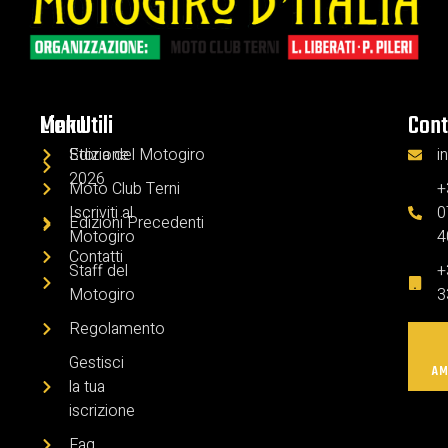
Menu
Link Utili
Cont
Edizione
Storia del Motogiro
i
2026
Moto Club Terni
+
Iscriviti al
0
Edizioni Precedenti
Motogiro
4
Contatti
Staff del
+
Motogiro
3
Regolamento
Gestisci
AM
la tua
iscrizione
Faq