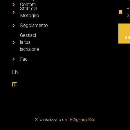
Contatti
Staff del
+
Motogiro
3
Regolamento
Gestisci
AM
la tua
iscrizione
Faq
EN
IT
Sito realizzato da
TF Agency Srls