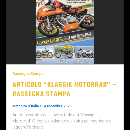
Rassegna Stampa
ARTICOLO “KLASSIK MOTORRAD” –
RASSEGNA STAMPA
Motogiro D'Italia
/
14 Dicembre 2025
Articolo estratto dalla rivista tedesca “Klassic
Motorrad“.Clicca sul pulsante qui sotto per scaricare e
leggere l’articolo.