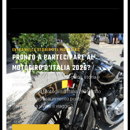
ENTRA NELLA STORIA DEL MOTOGIRO
PRONTO A PARTECIPARE AL
MOTOGIRO D’ITALIA 2026?
Vivi un’esperienza unica, tra guida, storia e
passione.
Le iscrizioni al Motogiro d’Italia 2026 sono
aperte fino ad esaurimento posti.
Sei pronto a vivere il viaggio?