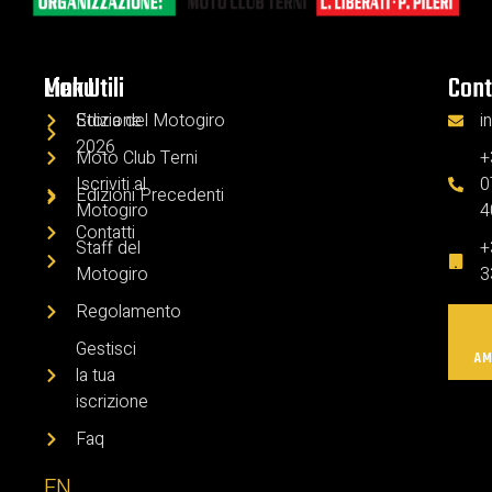
Menu
Link Utili
Cont
Edizione
Storia del Motogiro
i
2026
Moto Club Terni
+
Iscriviti al
0
Edizioni Precedenti
Motogiro
4
Contatti
Staff del
+
Motogiro
3
Regolamento
Gestisci
AM
la tua
iscrizione
Faq
EN