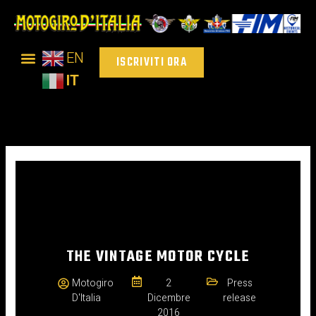
Vai
al
contenuto
EN
ISCRIVITI ORA
IT
THE VINTAGE MOTOR CYCLE
Motogiro
2
Press
D'Italia
Dicembre
release
2016