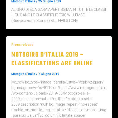
Motogiro D'Italia
/
25 Giugno 2019
AL GIRO DI BOA GARA APERTISSIMA IN TUTTE LE CLASSI
– GUIDANO LE CLASSIFICHE ERIC WILLEMSE
(Rievocazione Storica) BILL HAILSTONE
Press release
MOTOGIRO D’ITALIA 2019 –
CLASSIFICATIONS ARE ONLINE
Motogiro D'Italia
/
7 Giugno 2019
[vc_row bg_type=”image” parallax_style=”vcpb-vz-jquery”
bg_image_new=”id^8119|url^https://www.motogiroitalia.it
/wp-content/uploads/2019/06/Motogiro-sella-
2009.jpg|caption^null|alt^null|title^Motogiro-sella-
2009|description^null” bg_image_repeat=”no-repeat”
disable_on_mobile_img_parallax=”disable_on_mobile_img
_parallax_value”][vc_column][ultimate_spacer