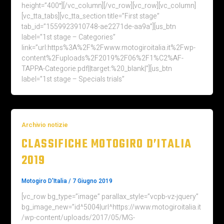
height=”400″][/vc_column][/vc_row][vc_row][vc_column]
[vc_tta_tabs][vc_tta_section title=”First stage”
tab_id=”1559923910748-ae2271de-aa9a”][us_btn
label=”1st stage – Categories”
link=”url:https%3A%2F%2Fwww.motogiroitalia.it%2Fwp-
content%2Fuploads%2F2019%2F06%2F1%C2%AF-
TAPPA-Categorie.pdf||target:%20_blank|”][us_btn
label=”1st stage – Specials trials”
Archivio notizie
CLASSIFICHE MOTOGIRO D’ITALIA
2019
Motogiro D'Italia
/
7 Giugno 2019
[vc_row bg_type=”image” parallax_style=”vcpb-vz-jquery”
bg_image_new=”id^5004|url^https://www.motogiroitalia.it
/wp-content/uploads/2017/05/MG-