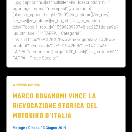
1.jpg|caption^null|alt^null|title^MG 1|description^null”
bg_image_repeat=”no-repeat”][vc_column]
[ultimate_spacer height=”300″][/vc_column][/vc_row]
[vc_row][vc_column][vc_tta_tabs][vc_tta_section
title=”Tappa 1″ tab_id=”1559923910748-ae2271de-aa9a”]
[us_btn label=”1° TAPPA – Categorie”
link=”url:https%3A%2F%2Fwww.motogiroitalia.it%2Fwp-
content%2Fuploads%2F2019%2F06%2F1%C2%AF-
TAPPA-Categorie.pdf||target:%20_blank|”][us_btn label=”1°
TAPPA – Prove Speciali”
Archivio notizie
MARCO BONANOMI VINCE LA
RIEVOCAZIONE STORICA DEL
MOTOGIRO D’ITALIA
Motogiro D'Italia
/
3 Giugno 2019