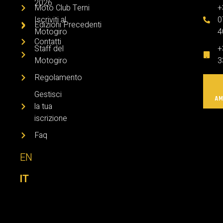
2026
Moto Club Terni
+
Iscriviti al
0
Edizioni Precedenti
Motogiro
4
Contatti
Staff del
+
Motogiro
3
Regolamento
Gestisci
AM
la tua
iscrizione
Faq
EN
IT