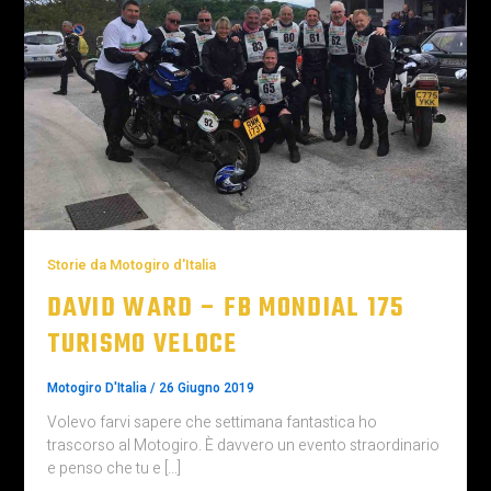
Storie da Motogiro d'Italia
DAVID WARD – FB MONDIAL 175
TURISMO VELOCE
Motogiro D'Italia
/
26 Giugno 2019
Volevo farvi sapere che settimana fantastica ho
trascorso al Motogiro. È davvero un evento straordinario
e penso che tu e […]